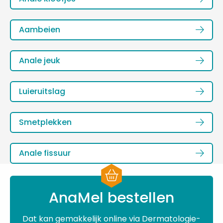
meer
over
Lees
Aambeien
meer
over
Lees
Anale jeuk
meer
over
Lees
Luieruitslag
meer
over
Lees
Smetplekken
meer
over
Lees
Anale fissuur
meer
over
AnaMel bestellen
Dat kan gemakkelijk online via Dermatologie-