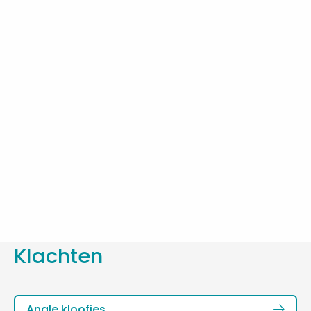
Klachten
Lees
Anale kloofjes